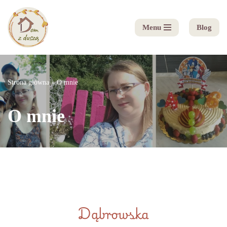
Menu
Blog
Przejdź
do
treści
Strona główna
»
O mnie
O mnie
Dąbrowska