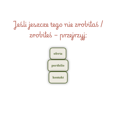
Jeśli jeszcze tego nie zrobiłaś /
zrobiłeś – przejrzyj:
oferta
portfolio
kontakt