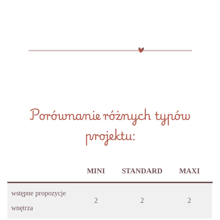
Porównanie różnych typów
projektu:
MINI
STANDARD
MAXI
wstępne propozycje
2
2
2
wnętrza