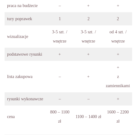
praca na budżecie
–
+
+
tury poprawek
1
2
2
3-5 szt. /
3-5 szt. /
od 4 szt. /
wizualizacje
wnętrze
wnętrze
wnętrze
podstawowe rysunki
+
+
+
+
lista zakupowa
–
+
z
zamiennikami
rysunki wykonawcze
–
–
+
800 – 1100
1600 – 2200
cena
1100 – 1400 zł
zł
zł