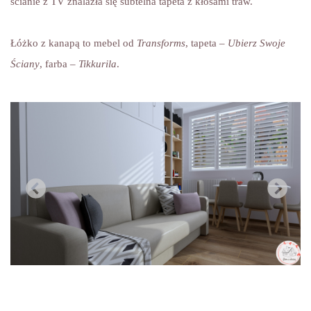
ścianie z TV znalazła się subtelna tapeta z kłosami traw.
Łóżko z kanapą to mebel od
Transforms
, tapeta –
Ubierz Swoje
Ściany
, farba –
Tikkurila
.