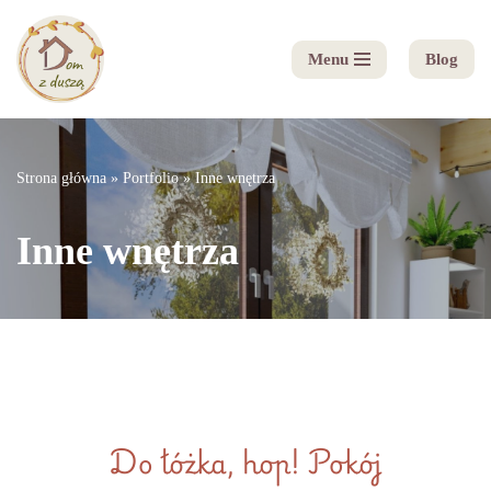
Menu
Blog
Przejdź
do
treści
Strona główna
»
Portfolio
»
Inne wnętrza
Inne wnętrza
Do łóżka, hop! Pokój