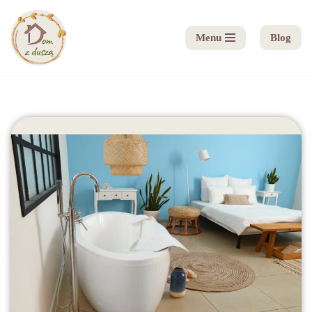
Menu
Blog
Przejdź
do
treści