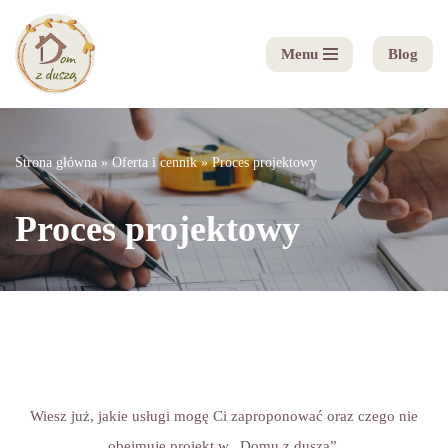
Menu
Blog
Przejdź
do
treści
Strona główna
»
Oferta i cennik
»
Proces projektowy
Proces projektowy
Wiesz już, jakie usługi mogę Ci zaproponować oraz czego nie
obejmuje projekt w „Domu z duszą”.