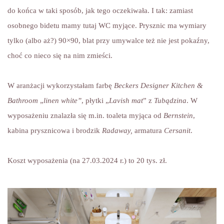
do końca w taki sposób, jak tego oczekiwała. I tak: zamiast
osobnego bidetu mamy tutaj WC myjące. Prysznic ma wymiary
tylko (albo aż?) 90×90, blat przy umywalce też nie jest pokaźny,
choć co nieco się na nim zmieści.
W aranżacji wykorzystałam farbę
Beckers Designer Kitchen &
Bathroom
„
linen white”
, płytki „
Lavish mat
” z
Tubądzina
. W
wyposażeniu znalazła się m.in. toaleta myjąca od
Bernstein
,
kabina prysznicowa i brodzik
Radaway,
armatura
Cersanit
.
Koszt wyposażenia (na 27.03.2024 r.) to 20 tys. zł.