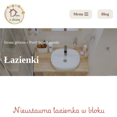
Menu
Blog
Przejdź
do
treści
Strona główna
»
Portfolio
»
Łazienki
Łazienki
Nieustawna łazienka w bloku