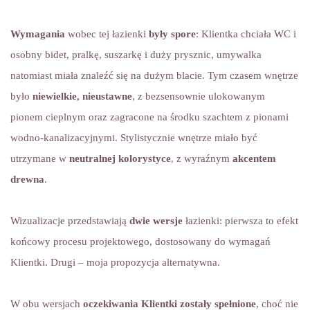
Wymagania
wobec tej łazienki
były spore
: Klientka chciała WC i
osobny bidet, pralkę, suszarkę i duży prysznic, umywalka
natomiast miała znaleźć się na dużym blacie. Tym czasem wnętrze
było
niewielkie, nieustawne
, z bezsensownie ulokowanym
pionem cieplnym oraz zagracone na środku szachtem z pionami
wodno-kanalizacyjnymi. Stylistycznie wnętrze miało być
utrzymane w
neutralnej kolorystyce
, z wyraźnym
akcentem
drewna
.
Wizualizacje przedstawiają
dwie wersje
łazienki: pierwsza to efekt
końcowy procesu projektowego, dostosowany do wymagań
Klientki. Drugi – moja propozycja alternatywna.
W obu wersjach
oczekiwania Klientki zostały spełnione
, choć nie