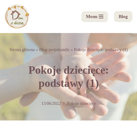
Menu
Blog
Przejdź
do
treści
Strona główna
»
Blog projektantki
»
Pokoje dziecięce: podstawy (1)
Pokoje dziecięce:
podstawy (1)
13/06/2022
Pokoje dziecięce