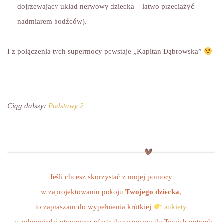
dojrzewający układ nerwowy dziecka – łatwo przeciążyć
nadmiarem bodźców).
I z połączenia tych supermocy powstaje „Kapitan Dąbrowska”
Ciąg dalszy:
Podstawy 2
Jeśli chcesz skorzystać z mojej pomocy
w zaprojektowaniu pokoju
Twojego dziecka
,
to zapraszam do wypełnienia krótkiej
ankiety
– w odpowiedzi otrzymasz ofertę dopasowaną do Twoich potrzeb.