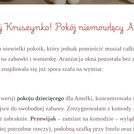
j Kruszynko! Pokój niemowlęcy A
niewielki pokoik, który jednak pomieścić musiał całk
 na zabawki i wanienkę. Aranżacja okna pozostała bez z
i znajdowała się już spora szafa na wymiar.
 wersji
pokoju dziecięcego
dla Amelki, koncentrowała 
jsce do swobodnej zabawy. Zrezygnowałam z komody – z
e zabraknie.
Przewijak
– zamiast na komodzie – wylą
iej potrzebne rzeczy), podobną szafkę przy fotelu oraz