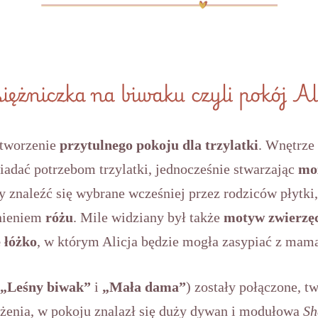
iężniczka na biwaku czyli pokój Ali
tworzenie
przytulnego pokoju dla trzylatki
. Wnętrze
iadać potrzebom trzylatki, jednocześnie stwarzając
mo
 znaleźć się wybrane wcześniej przez rodziców płytki,
dnieniem
różu
. Mile widziany był także
motyw zwierzę
 łóżko
, w którym Alicja będzie mogła zasypiać z mamą 
„Leśny biwak”
i
„Mała dama”
) zostały połączone, t
enia, w pokoju znalazł się duży dywan i modułowa
Sh