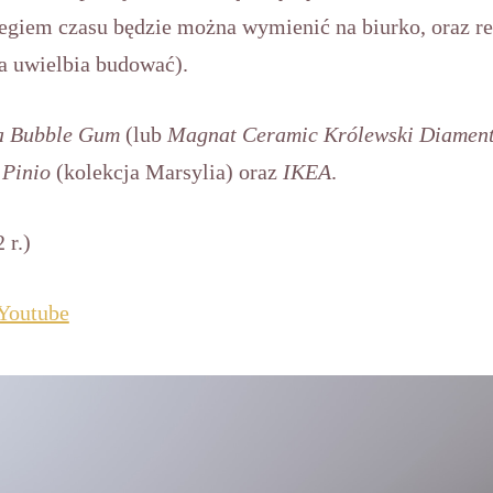
biegiem czasu będzie można wymienić na biurko, oraz r
a uwielbia budować).
la Bubble Gum
(lub
Magnat Ceramic Królewski Diamen
e
Pinio
(kolekcja Marsylia) oraz
IKEA
.
 r.)
Youtube