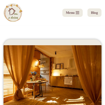
Menu
Blog
Przejdź
do
treści