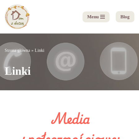
Menu
Blog
Przejdź
do
treści
Strona główna
»
Linki
Linki
Media
społecznościowe: