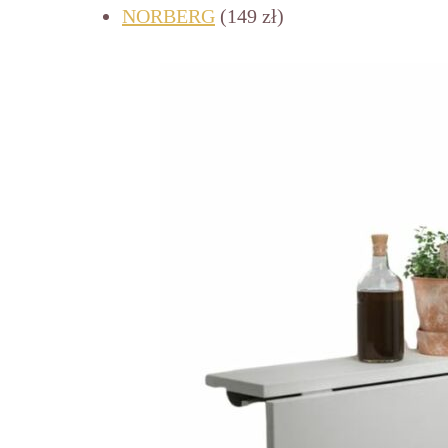
N
ORBERG
(149 zł)