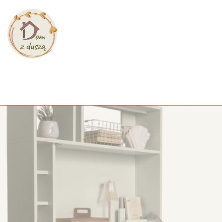
Przejdź
do
treści