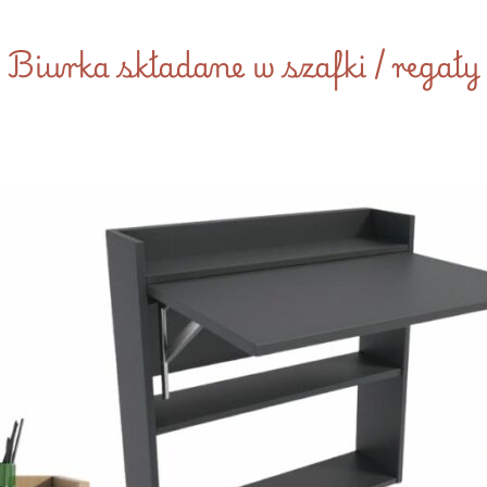
Biurka składane w szafki / regały