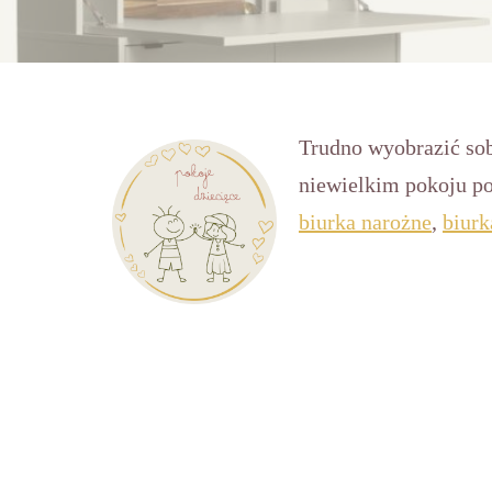
Trudno wyobrazić sobi
niewielkim pokoju po
biurka narożne
,
biurk