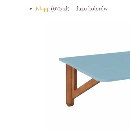
K
lapp
(675 zł) – dużo kolorów