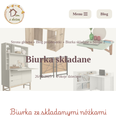
Menu
Blog
Przejdź
do
treści
Strona główna
»
Blog projektantki
»
Biurka składane
»
Strona 2
Biurka składane
26/08/2025
Pokoje dziecięce
Biurka ze składanymi nóżkami