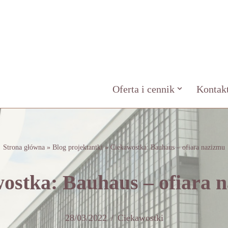
Oferta i cennik
Kontak
Strona główna
»
Blog projektantki
»
Ciekawostka: Bauhaus – ofiara nazizmu
ostka: Bauhaus – ofiara 
28/03/2022
Ciekawostki