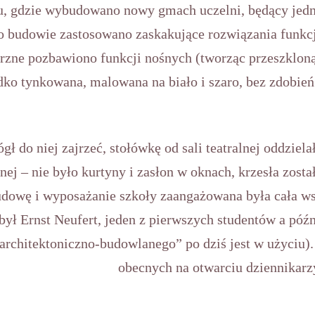
au, gdzie wybudowano nowy gmach uczelni, będący jed
 budowie zastosowano zaskakujące rozwiązania funkcjo
trzne pozbawiono funkcji nośnych (tworząc przeszkloną
adko tynkowana, malowana na biało i szaro, bez zdobień
ł do niej zajrzeć, stołówkę od sali teatralnej oddziel
nej – nie było kurtyny i zasłon w oknach, krzesła zos
udowę i wyposażanie szkoły zaangażowana była cała w
był Ernst Neufert, jeden z pierwszych studentów a póź
architektoniczno-budowlanego” po dziś jest w użyciu)
obecnych na otwarciu dziennikarz