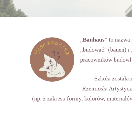
„
Bauhaus
” to nazwa 
„budować” (bauen) i 
pracowników budowl
Szkoła została 
Rzemiosła Artystyc
(np. z zakresu formy, kolorów, materiałó