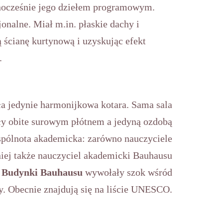
nocześnie jego dziełem programowym.
nalne. Miał m.in. płaskie dachy i
 ścianę kurtynową i uzyskując efekt
.
ała jedynie harmonijkowa kotara. Sama sala
tały obite surowym płótnem a jedyną ozdobą
spólnota akademicka: zarówno nauczyciele
niej także nauczyciel akademicki Bauhausu
.
Budynki Bauhausu
wywołały szok wśród
y. Obecnie znajdują się na liście UNESCO.