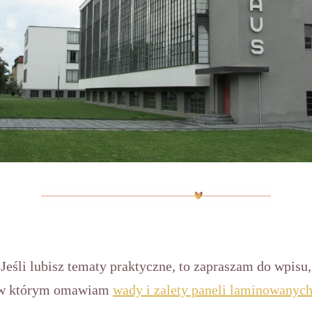
Jeśli lubisz tematy praktyczne, to zapraszam do wpisu,
w którym omawiam
wady i zalety paneli laminowanyc