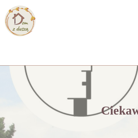
Przejdź
do
treści
Ciekaw