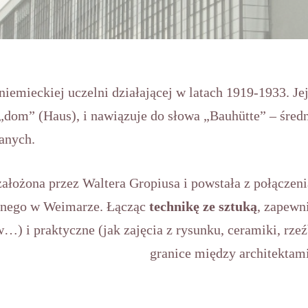
niemieckiej uczelni działającej w latach 1919-1933. J
„dom” (Haus), i nawiązuje do słowa „Bauhütte” – śred
anych.
założona przez Waltera Gropiusa i powstała z połączen
znego w Weimarze. Łącząc
technikę ze sztuką
, zapewn
w…) i praktyczne (jak zajęcia z rysunku, ceramiki, rze
granice między architektami