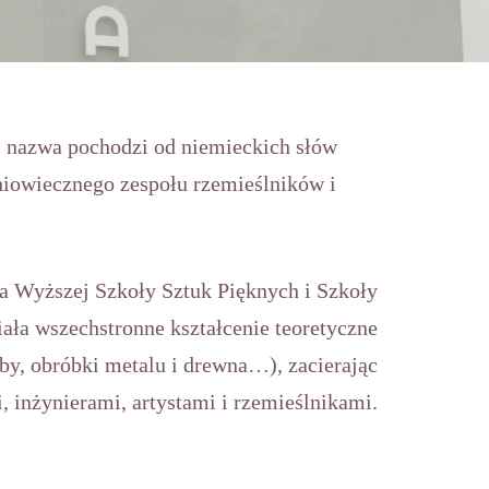
ej nazwa pochodzi od niemieckich słów
niowiecznego zespołu rzemieślników i
ia Wyższej Szkoły Sztuk Pięknych i Szkoły
iała wszechstronne kształcenie teoretyczne
źby, obróbki metalu i drewna…), zacierając
, inżynierami, artystami i rzemieślnikami.