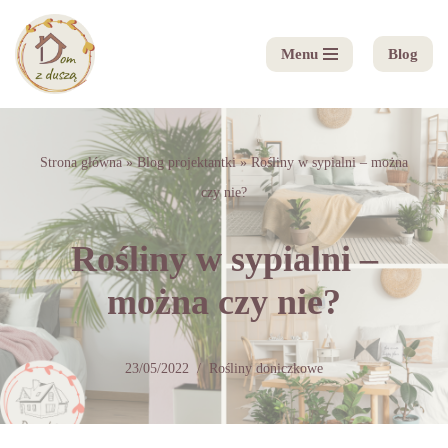
Menu
Blog
Przejdź
do
treści
Strona główna
»
Blog projektantki
»
Rośliny w sypialni – można
czy nie?
Rośliny w sypialni –
można czy nie?
23/05/2022
Rośliny doniczkowe