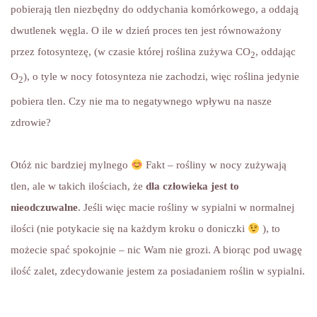
pobierają tlen niezbędny do oddychania komórkowego, a oddają
dwutlenek węgla. O ile w dzień proces ten jest równoważony
przez fotosyntezę, (w czasie której roślina zużywa CO
, oddając
2
O
), o tyle w nocy fotosynteza nie zachodzi, więc roślina jedynie
2
pobiera tlen. Czy nie ma to negatywnego wpływu na nasze
zdrowie?
Otóż nic bardziej mylnego
Fakt – rośliny w nocy zużywają
tlen, ale w takich ilościach, że
dla człowieka jest to
nieodczuwalne
. Jeśli więc macie rośliny w sypialni w normalnej
ilości (nie potykacie się na każdym kroku o doniczki
), to
możecie spać spokojnie – nic Wam nie grozi. A biorąc pod uwagę
ilość zalet, zdecydowanie jestem za posiadaniem roślin w sypialni.