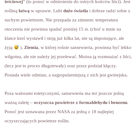
teściowej
” (to ponoć w odniesieniu do ostrych końców liści). Jest
rośliną
łatwą
w uprawie. Lubi
dużo światła
i dobrze radzi sobie z
suchym powietrzem. Nie przepada za zimnem: temperatura
otoczenia nie powinna spadać poniżej 15 st. (choć u mnie na
klatce ktoś wystawił i stoją już kilka lat, nie są imponujące, ale
żyją
).
Ziemia
, w której rośnie sansewieria, powinna być lekko
wilgotna, ale nie należy jej przelewać. Można ją rozmnażać z liści,
(lecz jest to proces długotrwały) oraz przez podział kłączy.
Posiada wiele odmian, a najpopularniejszą z nich jest gwinejska.
Poza walorami estetycznymi, sansewieria ma też jeszcze jedną
ważną zaletę –
oczyszcza powietrze z formaldehydu i benzenu
.
Ponoć jest uznawana przez NASA za jedną z 18 najlepiej
oczyszczających powietrze roślin.