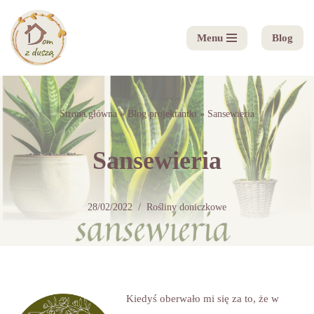
Menu
Blog
Przejdź
do
treści
Strona główna
»
Blog projektantki
»
Sansewieria
Sansewieria
28/02/2022
Rośliny doniczkowe
Kiedyś oberwało mi się za to, że w