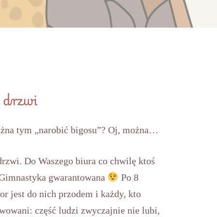
 drzwi
ożna tym „narobić bigosu”? Oj, można…
 drzwi. Do Waszego biura co chwilę ktoś
. Gimnastyka gwarantowana
Po 8
r jest do nich przodem i każdy, kto
wowani: część ludzi zwyczajnie nie lubi,