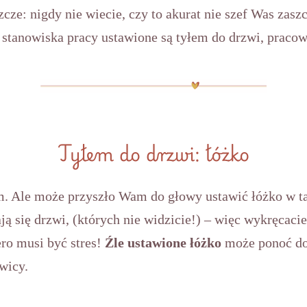
szcze: nigdy nie wiecie, czy to akurat nie szef Was zas
 stanowiska pracy ustawione są tyłem do drzwi, pracow
Tyłem do drzwi: łóżko
m. Ale może przyszło Wam do głowy ustawić łóżko w tak
ą się drzwi, (których nie widzicie!) – więc wykręcacie 
ro musi być stres!
Źle ustawione łóżko
może ponoć do
wicy.