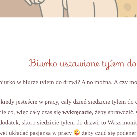
Biurko ustawione tyłem do
biurko w biurze tyłem do drzwi? A no można. A czy m
kiedy jesteście w pracy, cały dzień siedzicie tyłem do
ie co, więc cały czas się
wykręcacie
, żeby sprawdzić
odatek, skoro siedzicie tyłem do drzwi, to Wasz monito
awet układać pasjansa w pracy
żeby czuć się podener