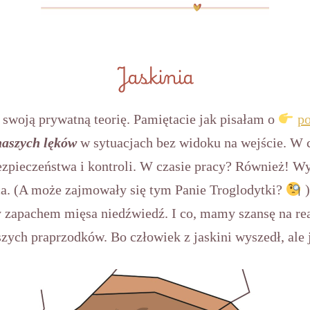
Jaskinia
swoją prywatną teorię. Pamiętacie jak pisałam o
po
naszych lęków
w sytuacjach bez widoku na wejście. W c
zpieczeństwa i kontroli. W czasie pracy? Również! Wy
a. (A może zajmowały się tym Panie Troglodytki?
)
y zapachem mięsa niedźwiedź. I co, mamy szansę na re
szych praprzodków. Bo człowiek z jaskini wyszedł, ale