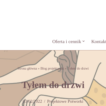
Oferta i cennik
Kontak
Strona główna
»
Blog projektantki
»
Tyłem do drzwi
Tyłem do drzwi
03/02/2022
Projektowe Potworki