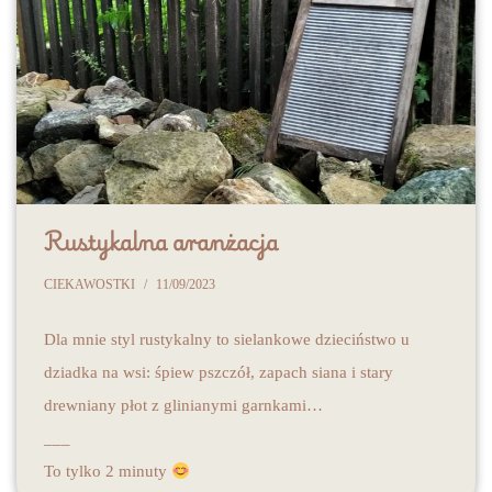
Rustykalna aranżacja
CIEKAWOSTKI
11/09/2023
Dla mnie styl rustykalny to sielankowe dzieciństwo u
dziadka na wsi: śpiew pszczół, zapach siana i stary
drewniany płot z glinianymi garnkami…
___
To tylko 2 minuty