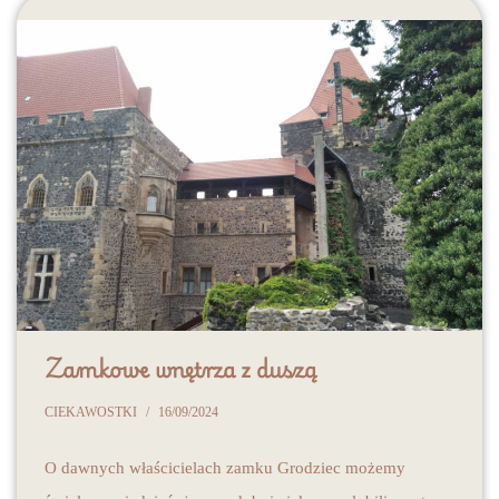
Zamkowe wnętrza z duszą
CIEKAWOSTKI
16/09/2024
O dawnych właścicielach zamku Grodziec możemy