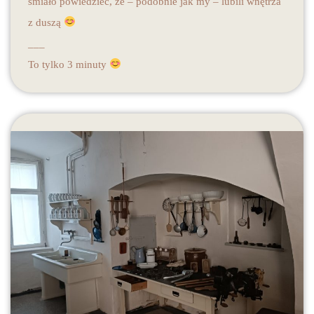
śmiało powiedzieć, że – podobnie jak my – lubili wnętrza
z duszą
___
To tylko 3 minuty