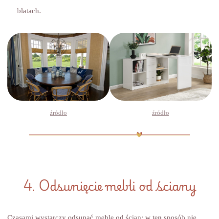
blatach.
źródło
źródło
4. Odsunięcie mebli od ściany
Czasami wystarczy odsunąć meble od ścian: w ten sposób nie