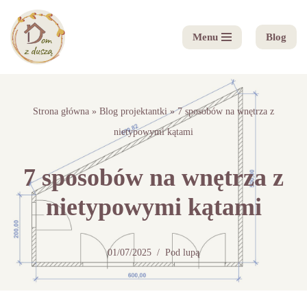
Menu
Blog
Przejdź
do
treści
Strona główna
»
Blog projektantki
»
7 sposobów na wnętrza z
nietypowymi kątami
7 sposobów na wnętrza z
nietypowymi kątami
01/07/2025
Pod lupą